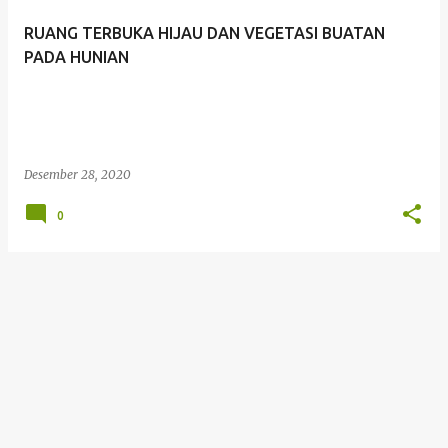
t
RUANG TERBUKA HIJAU DAN VEGETASI BUATAN
i
PADA HUNIAN
n
g
a
n
Desember 28, 2020
0