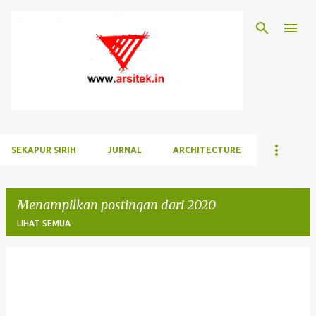
Langsung ke konten utama
SEKAPUR SIRIH
JURNAL
ARCHITECTURE
Menampilkan postingan dari 2020
LIHAT SEMUA
P
o
s