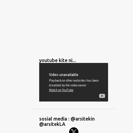
youtube kite ni...
sosial media : @arsitekin
@arsitekLA