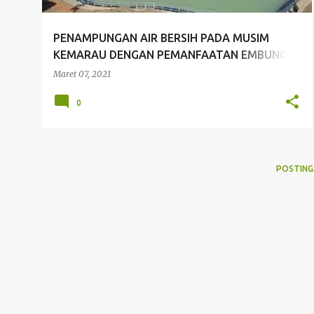
PENAMPUNGAN AIR BERSIH PADA MUSIM
KEMARAU DENGAN PEMANFAATAN EMBUNG
GEOMEMBRANE (Studi Kasus: Desa Tanggung
Maret 07, 2021
Prigel, Glagah, Lamongan)
0
POSTING