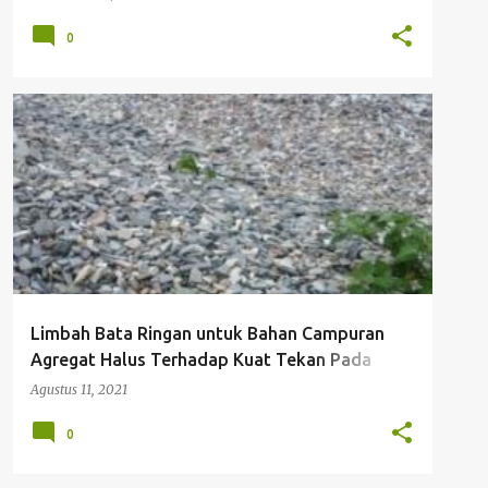
0
JURNAL
Limbah Bata Ringan untuk Bahan Campuran
Agregat Halus Terhadap Kuat Tekan Pada
Beton K-250
Agustus 11, 2021
0