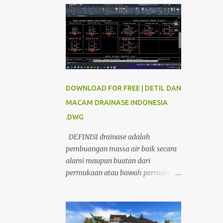
DOWNLOAD FOR FREE | DETIL DAN
MACAM DRAINASE INDONESIA
.DWG
DEFINISI drainase adalah
pembuangan massa air baik secara
alami maupun buatan dari
permukaan atau bawah permukaan
dari suatu tempat. Di bidang teknik
sipil, drainase dibatasi sebagai
serangkaian bangunan air yang
berfungsi untuk mengurangi atau