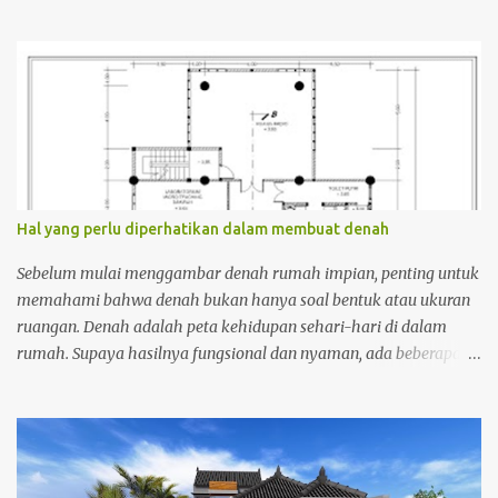
membuang kelebihan air dari suatu kawasan agar tidak
tergenang. Dari pengertian tersebut, peran drainase sangatlah
penting, terutama ketika kawasan tersebut berada di daerah
dengan curah hujan tinggi. DOWNLOAD FILE CAD FOR FREE klik
disini DOWNLOAD DENAH DAN POTONGAN BAK KONTROL KLIK
DISINI DOWNLOAD CARA DOWNLOAD cara dowload aplikasi: 1.
klik link unduh 2. cari tombol OPEN --> NEXT 3. klik --> NEXT 4.
KLIK IM NOT ROBOT 5. DOWNLOAD FILE YANG DIINGINKAN
_____________________________
Hal yang perlu diperhatikan dalam membuat denah
Sebelum mulai menggambar denah rumah impian, penting untuk
memahami bahwa denah bukan hanya soal bentuk atau ukuran
ruangan. Denah adalah peta kehidupan sehari-hari di dalam
rumah. Supaya hasilnya fungsional dan nyaman, ada beberapa
hal penting yang harus diperhatikan sejak tahap awal
perencanaan. Cara Membuat Denah Rumah yang Baik dan Benar
Membuat denah rumah bukan sekadar menggambar bentuk
ruang di atas kertas. Denah adalah dasar dari seluruh proses
perancangan bangunan, yang menentukan kenyamanan,