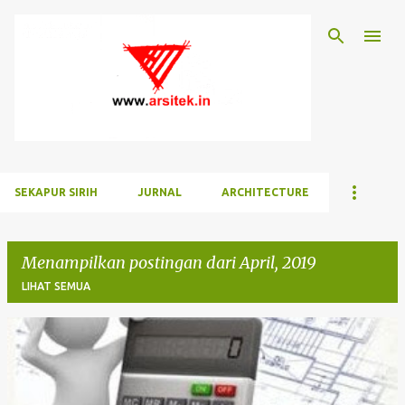
Langsung ke konten utama
SEKAPUR SIRIH
JURNAL
ARCHITECTURE
Menampilkan postingan dari April, 2019
LIHAT SEMUA
P
o
s