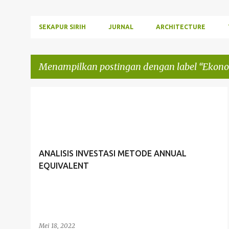
SEKAPUR SIRIH
JURNAL
ARCHITECTURE
Menampilkan postingan dengan label
Ekono
P
EKONOMI TEKNIK
SIPIL UNISLA
o
s
t
ANALISIS INVESTASI METODE ANNUAL
i
EQUIVALENT
n
g
a
n
Mei 18, 2022