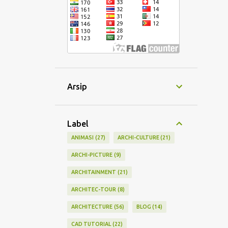
adalah mempunyai ruang baca
dengan pemaksimalan arah hadap
ke lingkungan sekitar, karena
kondisi tapak masing di sekitar
persawahan, penambahan
bangunan tersebut bergaya
minimalis, serta perencanaan pagar
Arsip
sekeliling rumah yang disesuaikan
dengan bentuk bangunan yang
minimalis sekaligus keamanan
Label
karena di sekitar tapak masih sepi
ANIMASI
27
ARCHI-CULTURE
21
dan rawan.
ARCHI-PICTURE
9
ARCHITAINMENT
21
ARCHITEC-TOUR
8
ARCHITECTURE
56
BLOG
14
CAD TUTORIAL
22