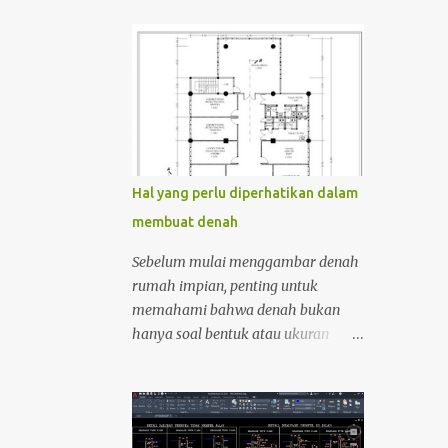
Hal yang perlu diperhatikan dalam
membuat denah
Sebelum mulai menggambar denah
rumah impian, penting untuk
memahami bahwa denah bukan
hanya soal bentuk atau ukuran
ruangan. Denah adalah peta
kehidupan sehari-hari di dalam
rumah. Supaya hasilnya fungsional
dan nyaman, ada beberapa hal