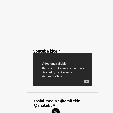
youtube kite ni...
sosial media : @arsitekin
@arsitekLA