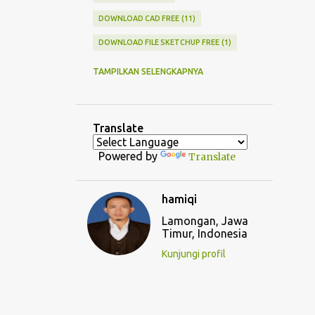
DOWNLOAD CAD FREE
11
DOWNLOAD FILE SKETCHUP FREE
1
EKONOMI TEKNIK
1
TAMPILKAN SELENGKAPNYA
GAMBAR TEKNIK
15
HANDICRAFT
3
INTERIOR
6
Translate
ISLAMICTECTURE
14
JURNAL
31
Powered by
Translate
LANDSCAPE
4
MALANG
4
NEWS UPDATE
2
OPINI
9
hamiqi
PORTOFOLIO
4
Lamongan, Jawa
Timur, Indonesia
RUMAH TUMBUH
8
Kunjungi profil
SIPIL UNISLA
33
SKETCH UP TUTORIAL. ENSCAPE
1