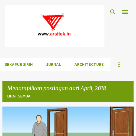
Langsung ke konten utama
SEKAPUR SIRIH
JURNAL
ARCHITECTURE
Menampilkan postingan dari April, 2018
LIHAT SEMUA
P
o
s