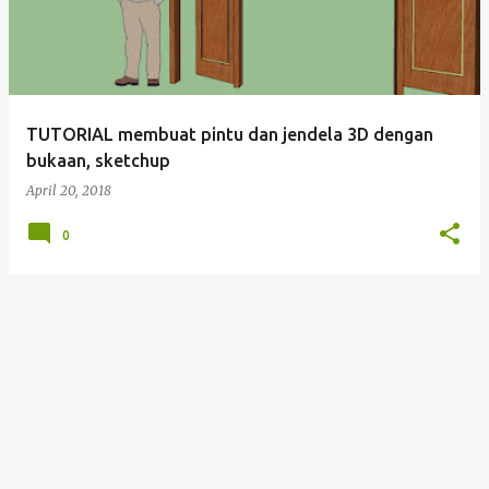
t
i
n
g
TUTORIAL membuat pintu dan jendela 3D dengan
a
bukaan, sketchup
n
April 20, 2018
0