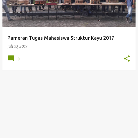
t
i
n
g
Pameran Tugas Mahasiswa Struktur Kayu 2017
a
Juli 10, 2017
n
0