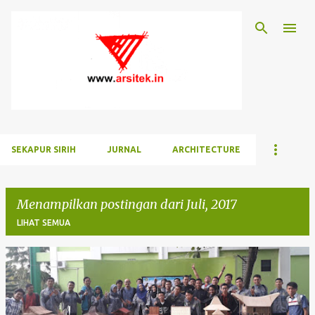
Langsung ke konten utama
SEKAPUR SIRIH
JURNAL
ARCHITECTURE
Menampilkan postingan dari Juli, 2017
LIHAT SEMUA
P
o
s