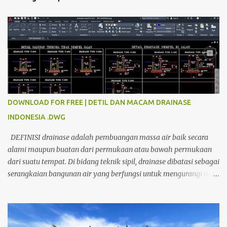
DOWNLOAD FOR FREE | DETIL DAN MACAM DRAINASE
INDONESIA .DWG
DEFINISI drainase adalah pembuangan massa air baik secara
alami maupun buatan dari permukaan atau bawah permukaan
dari suatu tempat. Di bidang teknik sipil, drainase dibatasi sebagai
serangkaian bangunan air yang berfungsi untuk mengurangi atau
membuang kelebihan air dari suatu kawasan agar tidak
tergenang. Dari pengertian tersebut, peran drainase sangatlah
penting, terutama ketika kawasan tersebut berada di daerah
dengan curah hujan tinggi. DOWNLOAD FILE CAD FOR FREE klik