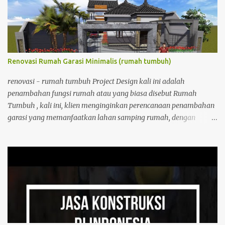
disini DOWNLOAD DENAH DAN POTONGAN BAK KONTROL KLIK
DISINI DOWNLOAD CARA DOWNLOAD cara dowload aplikasi: 1.
klik link unduh 2. cari tombol OPEN --> NEXT 3. klik --> NEXT 4.
KLIK IM NOT ROBOT 5. DOWNLOAD FILE YANG DIINGINKAN
_____________________________
Renovasi Rumah Garasi Minimalis (rumah tumbuh)
renovasi - rumah tumbuh Project Design kali ini adalah
penambahan fungsi rumah atau yang biasa disebut Rumah
Tumbuh , kali ini, klien menginginkan perencanaan penambahan
garasi yang memanfaatkan lahan samping rumah, dengan
kebutuhan dua lantai, karena untuk meneruskan lantai eksisting
yang sudah ada atap dak tapi belum ada fungsi ruang, Kebutuhan
ruang di lantai atas adalah ruang baca, mushola, ruang jemur
dan gudang. permintaan klien adalah mempunyai ruang baca
dengan pemaksimalan arah hadap ke lingkungan sekitar, karena
kondisi tapak masing di sekitar persawahan, penambahan
bangunan tersebut bergaya minimalis, serta perencanaan pagar
sekeliling rumah yang disesuaikan dengan bentuk bangunan